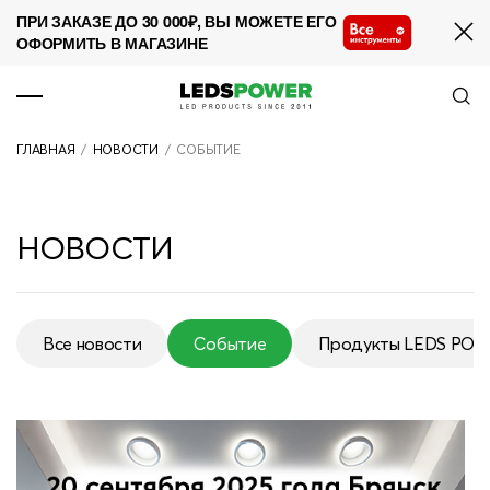
ПРИ ЗАКАЗЕ ДО 30 000₽, ВЫ МОЖЕТЕ ЕГО
ОФОРМИТЬ В МАГАЗИНЕ
ПРОДУКЦИЯ
ГЛАВНАЯ
/
НОВОСТИ
/
СОБЫТИЕ
О КОМПАНИИ
СОТРУДНИЧЕСТВО
НОВОСТИ
НОВОСТИ
ПРОЕКТЫ
Все новости
Событие
Продукты LEDS PO
КОНТАКТЫ
Все новости
Событие
Продукты LEDS PO