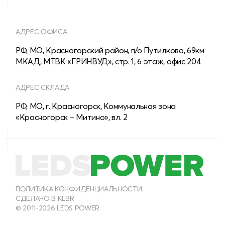
АДРЕС ОФИСА
РФ, МО, Красногорский район, п/о Путилково, 69км
МКАД, МТВК «ГРИНВУД», стр. 1, 6 этаж, офис 204
АДРЕС СКЛАДА
РФ, МО, г. Красногорск, Коммунальная зона
«Красногорск – Митино», вл. 2
8 (800) 555-28-13
МНОГОКАНАЛЬНЫЙ
8 (495) 150-40-54
ПОЛИТИКА КОНФИДЕНЦИАЛЬНОСТИ
СДЕЛАНО В KLBR
ОТДЕЛ ПРОДАЖ ДЛЯ ЮРИДИЧЕСКИХ ЛИЦ
© 2011-2026 LEDS POWER