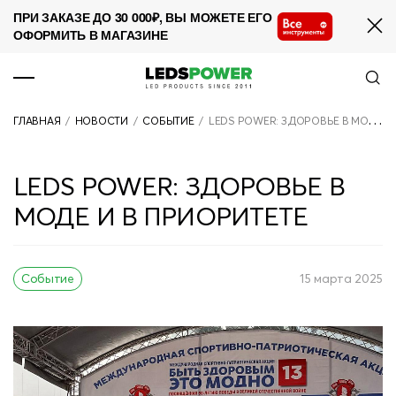
ПРИ ЗАКАЗЕ ДО 30 000₽, ВЫ МОЖЕТЕ ЕГО
ОФОРМИТЬ В МАГАЗИНЕ
ПРОДУКЦИЯ
ГЛАВНАЯ
/
НОВОСТИ
/
СОБЫТИЕ
/
LEDS POWER: ЗДОРОВЬЕ В МОДЕ И В ПРИОРИТЕТЕ
О КОМПАНИИ
СОТРУДНИЧЕСТВО
LEDS POWER: ЗДОРОВЬЕ В
НОВОСТИ
МОДЕ И В ПРИОРИТЕТЕ
ПРОЕКТЫ
Событие
15 марта 2025
КОНТАКТЫ