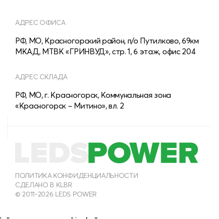
АДРЕС ОФИСА
РФ, МО, Красногорский район, п/о Путилково, 69км
МКАД, МТВК «ГРИНВУД», стр. 1, 6 этаж, офис 204
АДРЕС СКЛАДА
РФ, МО, г. Красногорск, Коммунальная зона
«Красногорск – Митино», вл. 2
8 (800) 555-28-13
МНОГОКАНАЛЬНЫЙ
8 (495) 150-40-54
ПОЛИТИКА КОНФИДЕНЦИАЛЬНОСТИ
СДЕЛАНО В KLBR
ОТДЕЛ ПРОДАЖ ДЛЯ ЮРИДИЧЕСКИХ ЛИЦ
© 2011-2026 LEDS POWER
info@leds-power.ru