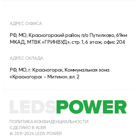
АДРЕС ОФИСА
РФ, МО, Красногорский район, п/о Путилково, 69км
МКАД, МТВК «ГРИНВУД», стр. 1, 6 этаж, офис 204
АДРЕС СКЛАДА
РФ, МО, г. Красногорск, Коммунальная зона
«Красногорск – Митино», вл. 2
8 (800) 555-28-13
МНОГОКАНАЛЬНЫЙ
8 (495) 150-40-54
ПОЛИТИКА КОНФИДЕНЦИАЛЬНОСТИ
СДЕЛАНО В KLBR
ОТДЕЛ ПРОДАЖ ДЛЯ ЮРИДИЧЕСКИХ ЛИЦ
© 2011-2026 LEDS POWER