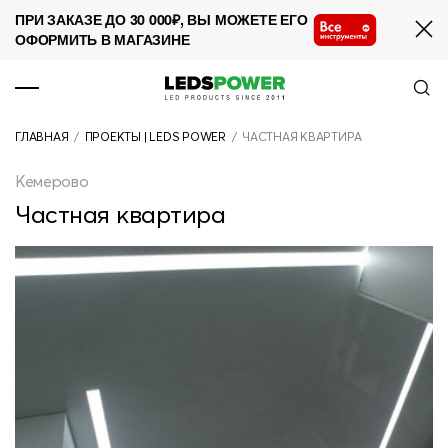
ПРИ ЗАКАЗЕ ДО 30 000₽, ВЫ МОЖЕТЕ ЕГО
ОФОРМИТЬ В МАГАЗИНЕ
ПРОДУКЦИЯ
ГЛАВНАЯ
/
ПРОЕКТЫ | LEDS POWER
/
ЧАСТНАЯ КВАРТИРА
О КОМПАНИИ
Кемерово
СОТРУДНИЧЕСТВО
Частная квартира
НОВОСТИ
ПРОЕКТЫ
КОНТАКТЫ