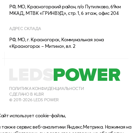
РФ, МО, Красногорский район, п/о Путилково, 69км
МКАД, МТВК «ГРИНВУД», стр. 1, 6 этаж, офис 204
АДРЕС СКЛАДА
РФ, МО, г. Красногорск, Коммунальная зона
«Красногорск – Митино», вл. 2
8 (800) 555-28-13
МНОГОКАНАЛЬНЫЙ
8 (495) 150-40-54
ПОЛИТИКА КОНФИДЕНЦИАЛЬНОСТИ
СДЕЛАНО В KLBR
ОТДЕЛ ПРОДАЖ ДЛЯ ЮРИДИЧЕСКИХ ЛИЦ
© 2011-2026 LEDS POWER
info@leds-power.ru
айт использует cookie-файлы,
ПО ВОПРОСАМ СОТРУДНИЧЕСТВА
а также сервис веб-аналитики Яндекс.Метрика. Нажимая на