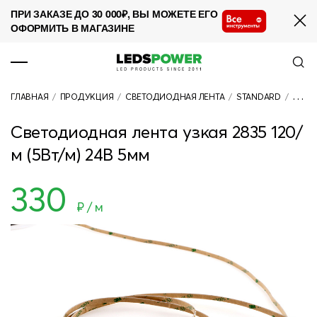
ПРИ ЗАКАЗЕ ДО 30 000₽, ВЫ МОЖЕТЕ ЕГО
ОФОРМИТЬ В МАГАЗИНЕ
ПРОДУКЦИЯ
ГЛАВНАЯ
/
ПРОДУКЦИЯ
/
СВЕТОДИОДНАЯ ЛЕНТА
/
STANDARD
/
СВЕТО
О КОМПАНИИ
Светодиодная лента узкая 2835 120/
СОТРУДНИЧЕСТВО
м (5Вт/м) 24В 5мм
НОВОСТИ
330
ПРОЕКТЫ
₽ / м
КОНТАКТЫ