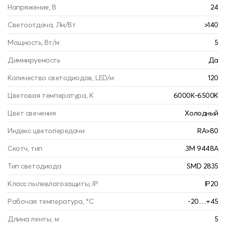
Напряжение, В
24
Светоотдача, Лм/Вт
>140
Мощность, Вт/м
5
Диммируемость
Да
Количество светодиодов, LED/м
120
Цветовая температура, К
6000К-6500К
Цвет свечения
Холодный
Индекс цветопередачи
RA>80
Скотч, тип
3M 9448A
Тип светодиода
SMD 2835
Класс пылевлагозащиты, IP
IP20
Рабочая температура, °С
-20…+45
Длина ленты, м
5