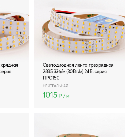
info@leds-power.ru
ПО ВОПРОСАМ
СОТРУДНИЧЕСТВА
ехрядная
Светодиодная лента трехрядная
 серия
2835 336/м (30Вт/м) 24В, серия
ПРО150
НЕЙТРАЛЬНАЯ
1015
₽ / м