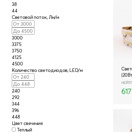
8 (800) 555-28-13
38
44
МНОГОКАНАЛЬНЫЙ
Световой поток, Лм/м
3000
3375
3750
4125
4500
Свет
Количество светодиодов, LED/м
(20В
НЕЙТ
61
240
292
344
396
448
Цвет свечения
Теплый