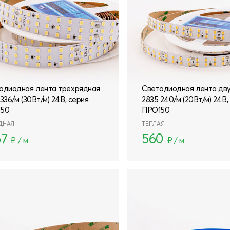
одиодная лента трехрядная
Светодиодная лента дв
336/м (30Вт/м) 24В, серия
2835 240/м (20Вт/м) 24В,
150
ПРО150
ДНАЯ
ТЕПЛАЯ
67
560
₽ / м
₽ / м