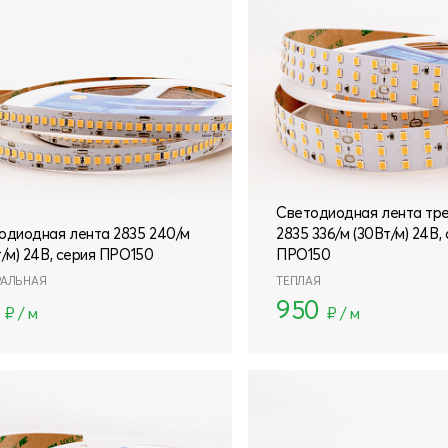
8 (495) 150-40-54
ОТДЕЛ ПРОДАЖ ДЛЯ ЮРИДИЧЕСКИХ ЛИЦ
Светодиодная лента тр
одиодная лента 2835 240/м
2835 336/м (30Вт/м) 24В,
т/м) 24В, серия ПРО150
ПРО150
РАЛЬНАЯ
ТЕПЛАЯ
7
950
₽ / м
₽ / м