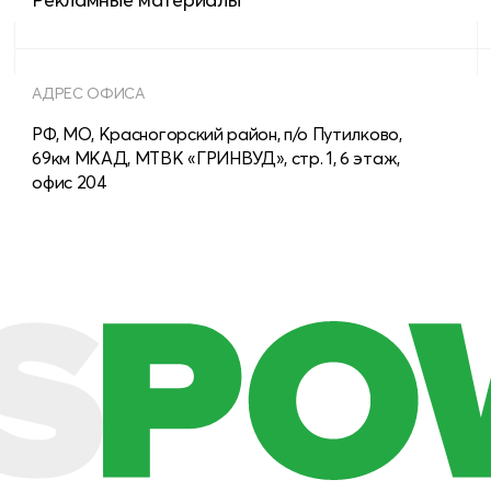
АДРЕС ОФИСА
РФ, МО, Красногорский район, п/о Путилково,
69км МКАД, МТВК «ГРИНВУД», стр. 1, 6 этаж,
офис 204