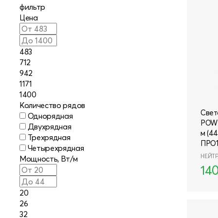
ПРОЖЕКТОРЫ
фильтр
Цена
СВЕТИЛЬНИКИ
СВЕТОДИОДНЫЕ ЛИНЕЙКИ
483
712
942
АЛЮМИНИЕВЫЙ ПРОФИЛЬ
1171
1400
РЕКЛАМНЫЕ МАТЕРИАЛЫ
Количество рядов
Свет
Однорядная
POWE
Двухрядная
м (4
Трехрядная
ПРО
Четырехрядная
НЕЙТ
Мощность, Вт/м
14
20
26
32