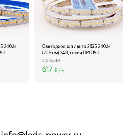
5 240/м
Светодиодная лента 2835 240/м
150
(20Вт/м) 24В, серия ПРО150
ХОЛОДНАЯ
617
₽ / м
info@leds-power.ru