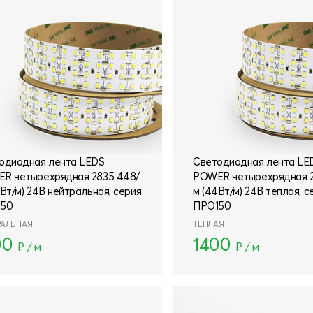
одиодная лента LEDS
Светодиодная лента LE
R четырехрядная 2835 448/
POWER четырехрядная 2
4Вт/м) 24В нейтральная, серия
м (44Вт/м) 24В теплая, с
150
ПРО150
РАЛЬНАЯ
ТЕПЛАЯ
00
1400
₽ / м
₽ / м