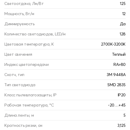
Светоотдача, Лм/Вт
125
Мощность, Вт/м
12
Диммируемость
Да
Количество светодиодов, LED/м
128
Цветовая температура, К
2700К-3200К
Цвет свечения
Теплый
Индекс цветопередачи
RA>80
Скотч, тип
3M 9448A
Тип светодиода
SMD 2835
Класс пылевлагозащиты, IP
IP20
Рабочая температура, °С
-20…+45
Длина ленты, м
5
Кратность резки, см
3,125