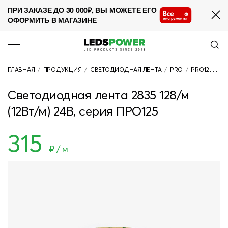
ПРИ ЗАКАЗЕ ДО 30 000₽, ВЫ МОЖЕТЕ ЕГО
ОФОРМИТЬ В МАГАЗИНЕ
ПРОДУКЦИЯ
ГЛАВНАЯ
/
ПРОДУКЦИЯ
/
СВЕТОДИОДНАЯ ЛЕНТА
/
PRO
/
PRO125
/
СВ
О КОМПАНИИ
Светодиодная лента 2835 128/м
СОТРУДНИЧЕСТВО
(12Вт/м) 24В, серия ПРО125
НОВОСТИ
315
ПРОЕКТЫ
₽ / м
КОНТАКТЫ