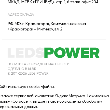
МКАД, МТВК «ГРИНВУД», стр. 1, 6 этаж, офис 204
АДРЕС СКЛАДА
РФ, МО, г. Красногорск, Коммунальная зона
«Красногорск – Митино», вл. 2
8 (800) 555-28-13
МНОГОКАНАЛЬНЫЙ
8 (495) 150-40-54
ПОЛИТИКА КОНФИДЕНЦИАЛЬНОСТИ
СДЕЛАНО В KLBR
ОТДЕЛ ПРОДАЖ ДЛЯ ЮРИДИЧЕСКИХ ЛИЦ
© 2011-2026 LEDS POWER
info@leds-power.ru
айт использует cookie-файлы,
ПО ВОПРОСАМ СОТРУДНИЧЕСТВА
а также сервис веб-аналитики Яндекс.Метрика. Нажимая на
нопку «Согласен», вы даете свое
согласие на обработку
персональных данных.
ЗАДАТЬ ВОПРОС