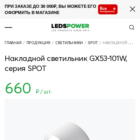
ПРИ ЗАКАЗЕ ДО 30 000₽, ВЫ МОЖЕТЕ ЕГО
ОФОРМИТЬ В МАГАЗИНЕ
ПРОДУКЦИЯ
ГЛАВНАЯ
/
ПРОДУКЦИЯ
/
СВЕТИЛЬНИКИ
/
SPOT
/
НАКЛАДНОЙ СВЕТИЛЬНИК GX53-101W, СЕРИЯ SPOT
О КОМПАНИИ
Накладной светильник GX53-101W,
СОТРУДНИЧЕСТВО
серия SPOT
НОВОСТИ
660
ПРОЕКТЫ
₽ / шт.
КОНТАКТЫ