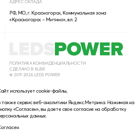
АДРЕС СКЛАДА
РФ, МО, г. Красногорск, Коммунальная зона
«Красногорск – Митино», вл. 2
8 (800) 555-28-13
МНОГОКАНАЛЬНЫЙ
8 (495) 150-40-54
ПОЛИТИКА КОНФИДЕНЦИАЛЬНОСТИ
СДЕЛАНО В KLBR
ОТДЕЛ ПРОДАЖ ДЛЯ ЮРИДИЧЕСКИХ ЛИЦ
© 2011-2026 LEDS POWER
info@leds-power.ru
айт использует cookie-файлы,
ПО ВОПРОСАМ СОТРУДНИЧЕСТВА
а также сервис веб-аналитики Яндекс.Метрика. Нажимая на
нопку «Согласен», вы даете свое
согласие на обработку
персональных данных.
Согласен