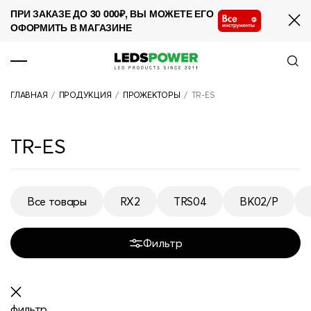
ПРИ ЗАКАЗЕ ДО 30 000₽, ВЫ МОЖЕТЕ ЕГО
ОФОРМИТЬ В МАГАЗИНЕ
ПРОДУКЦИЯ
ГЛАВНАЯ
/
ПРОДУКЦИЯ
/
ПРОЖЕКТОРЫ
/
TR-ES
О КОМПАНИИ
СОТРУДНИЧЕСТВО
TR-ES
НОВОСТИ
ПРОЕКТЫ
Все товары
RX2
TRS04
BK02/P
Все товары
RX2
TRS04
BK02/P
КОНТАКТЫ
Фильтр
фильтр