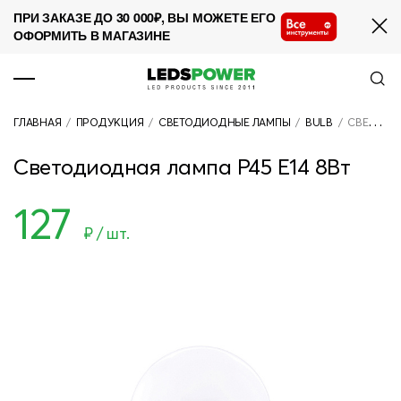
ПРИ ЗАКАЗЕ ДО 30 000₽, ВЫ МОЖЕТЕ ЕГО
ОФОРМИТЬ В МАГАЗИНЕ
ПРОДУКЦИЯ
ГЛАВНАЯ
/
ПРОДУКЦИЯ
/
СВЕТОДИОДНЫЕ ЛАМПЫ
/
BULB
/
СВЕТОДИОДНАЯ ЛАМПА P45 E14 8ВТ
О КОМПАНИИ
Светодиодная лампа P45 E14 8Вт
СОТРУДНИЧЕСТВО
127
НОВОСТИ
₽ / шт.
ПРОЕКТЫ
КОНТАКТЫ