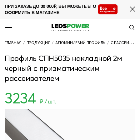
ПРИ ЗАКАЗЕ ДО 30 000₽, ВЫ МОЖЕТЕ ЕГО
ОФОРМИТЬ В МАГАЗИНЕ
ПРОДУКЦИЯ
ГЛАВНАЯ
/
ПРОДУКЦИЯ
/
АЛЮМИНИЕВЫЙ ПРОФИЛЬ
/
С РАССЕИВАТЕЛЕМ
О КОМПАНИИ
Профиль СПН5035 накладной 2м
СОТРУДНИЧЕСТВО
черный с призматическим
НОВОСТИ
рассеивателем
ПРОЕКТЫ
3234
₽ / шт.
КОНТАКТЫ