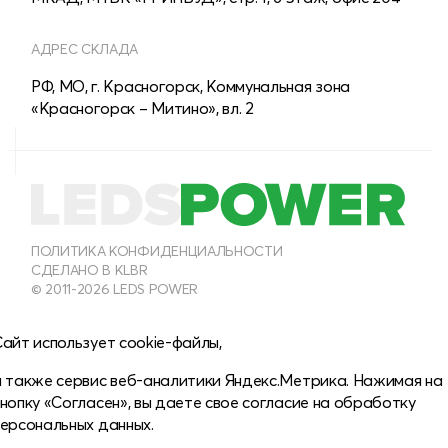
АДРЕС СКЛАДА
РФ, МО, г. Красногорск, Коммунальная зона
«Красногорск – Митино», вл. 2
8 (800) 555-28-13
МНОГОКАНАЛЬНЫЙ
8 (495) 150-40-54
ПОЛИТИКА КОНФИДЕНЦИАЛЬНОСТИ
СДЕЛАНО В KLBR
ОТДЕЛ ПРОДАЖ ДЛЯ ЮРИДИЧЕСКИХ ЛИЦ
© 2011-2026 LEDS POWER
info@leds-power.ru
айт использует cookie-файлы,
ПО ВОПРОСАМ СОТРУДНИЧЕСТВА
а также сервис веб-аналитики Яндекс.Метрика. Нажимая на
нопку «Согласен», вы даете свое
согласие на обработку
персональных данных.
ЗАДАТЬ ВОПРОС