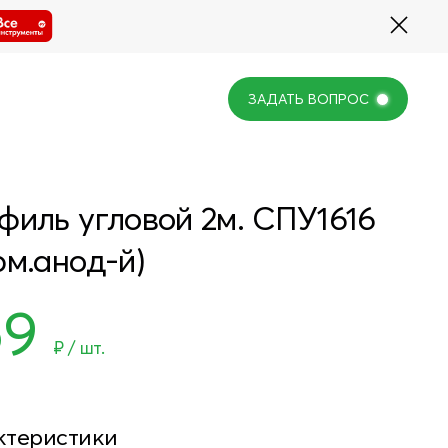
ЗАДАТЬ ВОПРОС
ЗАДАТЬ ВОПРОС
филь угловой 2м. СПУ1616
юм.анод-й)
59
₽ / шт.
ктеристики