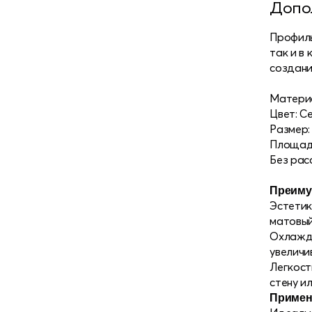
8 (495) 150-40-54
Допо
ОТДЕЛ ПРОДАЖ ДЛЯ ЮРИДИЧЕСКИХ ЛИЦ
Профиль
так и в
создани
Матери
Цвет: С
Размер: 
Площадк
Без рас
Преиму
Эстетик
матовый
Охлажде
увеличи
Легкост
стену и
Примен