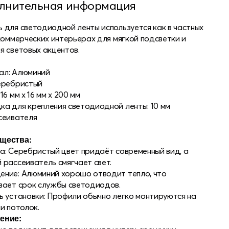
info@leds-power.ru
лнительная информация
ПО ВОПРОСАМ
 для светодиодной ленты используется как в частных
СОТРУДНИЧЕСТВА
 коммерческих интерьерах для мягкой подсветки и
я световых акцентов.
ал: Алюминий
еребристый
16 мм x 16 мм x 200 мм
а для крепления светодиодной ленты: 10 мм
сеивателя
щества:
а: Серебристый цвет придаёт современный вид, а
 рассеиватель смягчает свет.
ние: Алюминий хорошо отводит тепло, что
вает срок службы светодиодов.
ь установки: Профили обычно легко монтируются на
ли потолок.
ение: