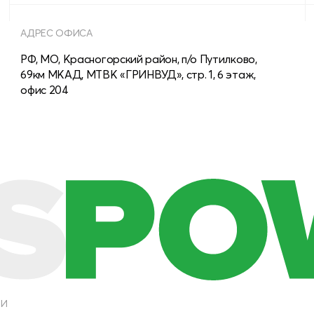
АДРЕС ОФИСА
РФ, МО, Красногорский район, п/о Путилково,
69км МКАД, МТВК «ГРИНВУД», стр. 1, 6 этаж,
офис 204
ТИ