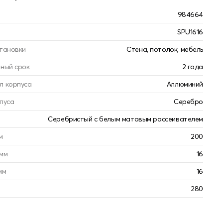
984664
SPU1616
тановки
Стена, потолок, мебель
ный срок
2 года
л корпуса
Аллюминий
пуса
Серебро
Серебристый с белым матовым рассеивателем
м
200
мм
16
мм
16
280