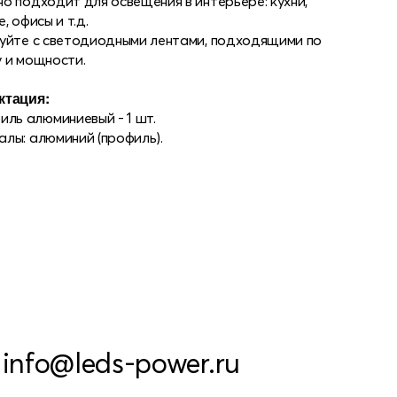
о подходит для освещения в интерьере: кухни,
, офисы и т.д.
уйте с светодиодными лентами, подходящими по
 и мощности.
ктация:
иль алюминиевый - 1 шт.
лы: алюминий (профиль).
info@leds-power.ru